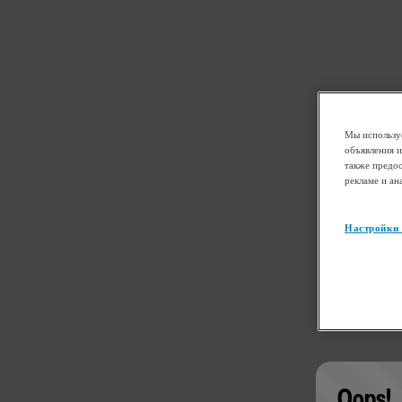
Мы используе
объявления и
также предос
рекламе и ан
Настройки
Oops!