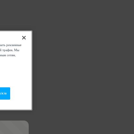
вать рекламные
ой трафик. Мы
ным сетям,
okie