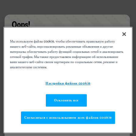
Oops!
Something went wrong. Please try refreshing the
Мы используем файлы cookie, чтобы обеспечивать правильную работу
app
нашего веб-сайта, персонализировать рекламные объявления и другие
материалы, обеспечивать работу функций социальных сетей и анализировать
сетевой трафик. Мы также предоставляем информацию об использовании
вами нашего веб-сайта своим партнерам по социальным сетям, рекламе и
аналитическим системам.
Настройки файлов cookie
Отклонить все
Согласиться с использованием всех файлов cookie