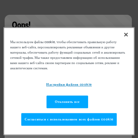
Oops!
Something went wrong. Please try refreshing the
Мы используем файлы cookie, чтобы обеспечивать правильную работу
app
нашего веб-сайта, персонализировать рекламные объявления и другие
материалы, обеспечивать работу функций социальных сетей и анализировать
сетевой трафик. Мы также предоставляем информацию об использовании
вами нашего веб-сайта своим партнерам по социальным сетям, рекламе и
аналитическим системам.
Настройки файлов cookie
Отклонить все
Согласиться с использованием всех файлов cookie