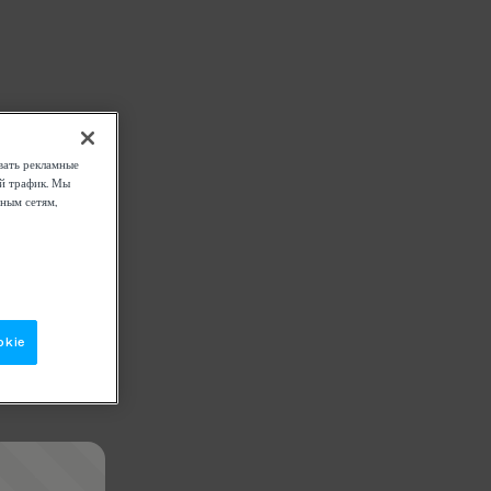
вать рекламные
ой трафик. Мы
ным сетям,
okie