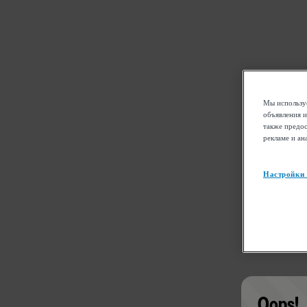
Мы используе
объявления и
также предос
рекламе и ан
Настройки
Oops!