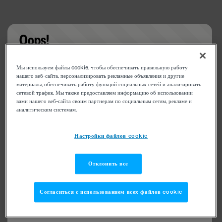
Oops!
Something went wrong. Please try refreshing the
Мы используем файлы cookie, чтобы обеспечивать правильную работу
app
нашего веб-сайта, персонализировать рекламные объявления и другие
материалы, обеспечивать работу функций социальных сетей и анализировать
сетевой трафик. Мы также предоставляем информацию об использовании
вами нашего веб-сайта своим партнерам по социальным сетям, рекламе и
аналитическим системам.
Настройки файлов cookie
Отклонить все
Согласиться с использованием всех файлов cookie