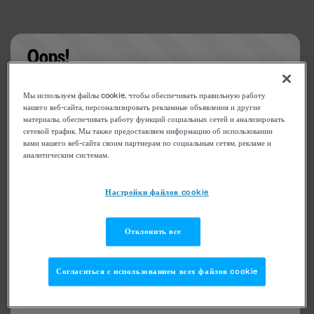
Oops!
Something went wrong. Please try refreshing the
Мы используем файлы cookie, чтобы обеспечивать правильную работу
app
нашего веб-сайта, персонализировать рекламные объявления и другие
материалы, обеспечивать работу функций социальных сетей и анализировать
сетевой трафик. Мы также предоставляем информацию об использовании
вами нашего веб-сайта своим партнерам по социальным сетям, рекламе и
аналитическим системам.
Настройки файлов cookie
Отклонить все
Согласиться с использованием всех файлов cookie