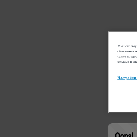
Мы используе
объявления и
также предос
рекламе и ан
Настройки
Oops!