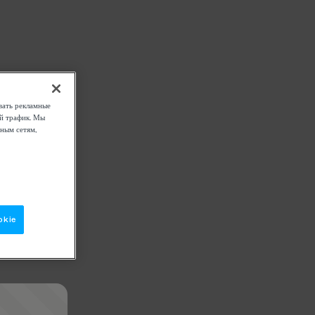
вать рекламные
ой трафик. Мы
ным сетям,
okie