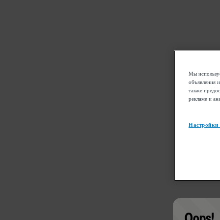
Мы используе
объявления и
также предос
рекламе и ан
Настройки
Oops!