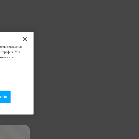
вать рекламные
ой трафик. Мы
ным сетям,
okie