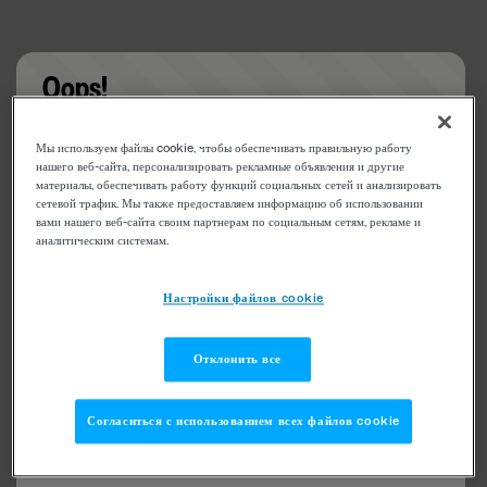
Oops!
Something went wrong. Please try refreshing the
Мы используем файлы cookie, чтобы обеспечивать правильную работу
app
нашего веб-сайта, персонализировать рекламные объявления и другие
материалы, обеспечивать работу функций социальных сетей и анализировать
сетевой трафик. Мы также предоставляем информацию об использовании
вами нашего веб-сайта своим партнерам по социальным сетям, рекламе и
аналитическим системам.
Настройки файлов cookie
Отклонить все
Согласиться с использованием всех файлов cookie