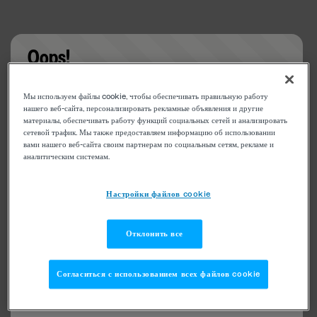
Oops!
Something went wrong. Please try refreshing the
Мы используем файлы cookie, чтобы обеспечивать правильную работу
app
нашего веб-сайта, персонализировать рекламные объявления и другие
материалы, обеспечивать работу функций социальных сетей и анализировать
сетевой трафик. Мы также предоставляем информацию об использовании
вами нашего веб-сайта своим партнерам по социальным сетям, рекламе и
аналитическим системам.
Настройки файлов cookie
Отклонить все
Согласиться с использованием всех файлов cookie