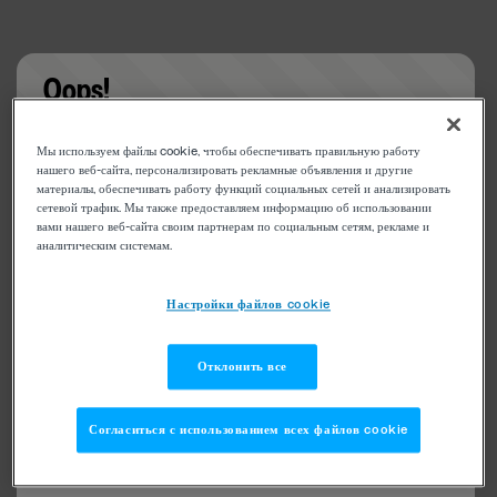
Oops!
Something went wrong. Please try refreshing the
Мы используем файлы cookie, чтобы обеспечивать правильную работу
app
нашего веб-сайта, персонализировать рекламные объявления и другие
материалы, обеспечивать работу функций социальных сетей и анализировать
сетевой трафик. Мы также предоставляем информацию об использовании
вами нашего веб-сайта своим партнерам по социальным сетям, рекламе и
аналитическим системам.
Настройки файлов cookie
Отклонить все
Согласиться с использованием всех файлов cookie