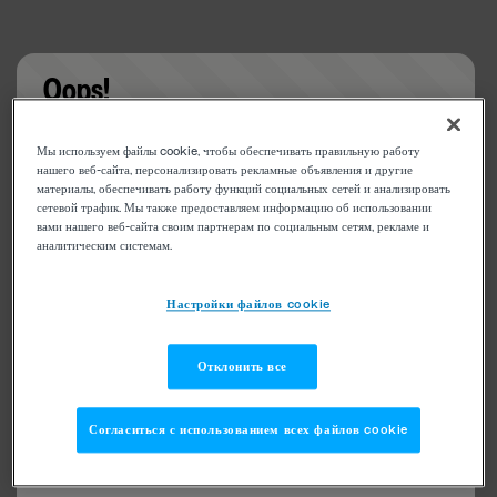
Oops!
Something went wrong. Please try refreshing the
Мы используем файлы cookie, чтобы обеспечивать правильную работу
app
нашего веб-сайта, персонализировать рекламные объявления и другие
материалы, обеспечивать работу функций социальных сетей и анализировать
сетевой трафик. Мы также предоставляем информацию об использовании
вами нашего веб-сайта своим партнерам по социальным сетям, рекламе и
аналитическим системам.
Настройки файлов cookie
Отклонить все
Согласиться с использованием всех файлов cookie