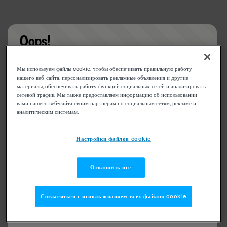
Oops!
Something went wrong. Please try refreshing the
Мы используем файлы cookie, чтобы обеспечивать правильную работу
app
нашего веб-сайта, персонализировать рекламные объявления и другие
материалы, обеспечивать работу функций социальных сетей и анализировать
сетевой трафик. Мы также предоставляем информацию об использовании
вами нашего веб-сайта своим партнерам по социальным сетям, рекламе и
аналитическим системам.
Настройки файлов cookie
Отклонить все
Согласиться с использованием всех файлов cookie