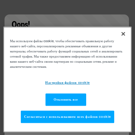
Oops!
Something went wrong. Please try refreshing the
Мы используем файлы cookie, чтобы обеспечивать правильную работу
app
нашего веб-сайта, персонализировать рекламные объявления и другие
материалы, обеспечивать работу функций социальных сетей и анализировать
сетевой трафик. Мы также предоставляем информацию об использовании
вами нашего веб-сайта своим партнерам по социальным сетям, рекламе и
аналитическим системам.
Настройки файлов cookie
Отклонить все
Согласиться с использованием всех файлов cookie