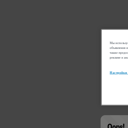
Мы используе
объявления и
также предос
рекламе и ан
Настройки
Oops!