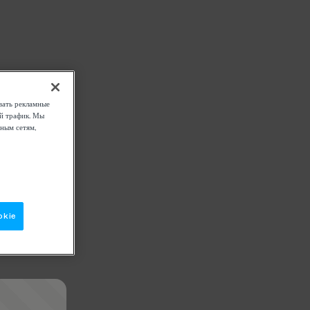
вать рекламные
ой трафик. Мы
ным сетям,
okie