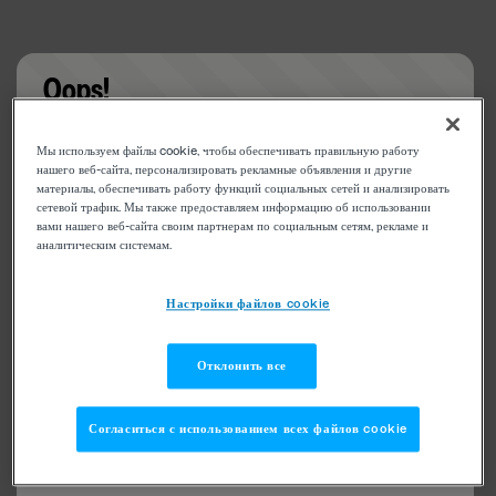
Oops!
Something went wrong. Please try refreshing the
Мы используем файлы cookie, чтобы обеспечивать правильную работу
app
нашего веб-сайта, персонализировать рекламные объявления и другие
материалы, обеспечивать работу функций социальных сетей и анализировать
сетевой трафик. Мы также предоставляем информацию об использовании
вами нашего веб-сайта своим партнерам по социальным сетям, рекламе и
аналитическим системам.
Настройки файлов cookie
Отклонить все
Согласиться с использованием всех файлов cookie