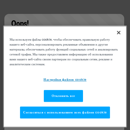
Oops!
Something went wrong. Please try refreshing the
Мы используем файлы cookie, чтобы обеспечивать правильную работу
app
нашего веб-сайта, персонализировать рекламные объявления и другие
материалы, обеспечивать работу функций социальных сетей и анализировать
сетевой трафик. Мы также предоставляем информацию об использовании
вами нашего веб-сайта своим партнерам по социальным сетям, рекламе и
аналитическим системам.
Настройки файлов cookie
Отклонить все
Согласиться с использованием всех файлов cookie