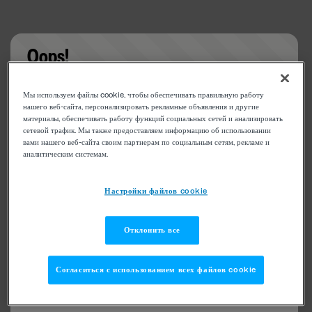
Oops!
Something went wrong. Please try refreshing the
Мы используем файлы cookie, чтобы обеспечивать правильную работу
app
нашего веб-сайта, персонализировать рекламные объявления и другие
материалы, обеспечивать работу функций социальных сетей и анализировать
сетевой трафик. Мы также предоставляем информацию об использовании
вами нашего веб-сайта своим партнерам по социальным сетям, рекламе и
аналитическим системам.
Настройки файлов cookie
Отклонить все
Согласиться с использованием всех файлов cookie