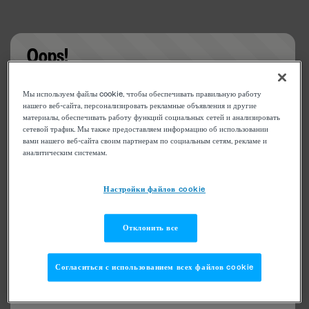
Oops!
Something went wrong. Please try refreshing the
Мы используем файлы cookie, чтобы обеспечивать правильную работу
app
нашего веб-сайта, персонализировать рекламные объявления и другие
материалы, обеспечивать работу функций социальных сетей и анализировать
сетевой трафик. Мы также предоставляем информацию об использовании
вами нашего веб-сайта своим партнерам по социальным сетям, рекламе и
аналитическим системам.
Настройки файлов cookie
Отклонить все
Согласиться с использованием всех файлов cookie