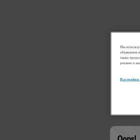
Мы используе
объявления и
также предос
рекламе и ан
Настройки
Oops!