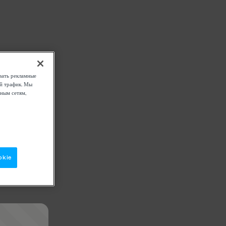
вать рекламные
ой трафик. Мы
ным сетям,
okie