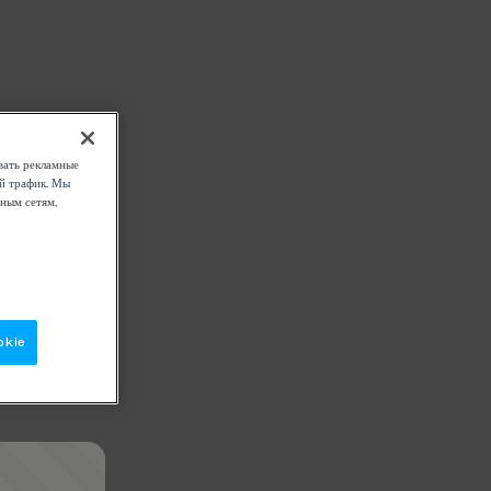
вать рекламные
ой трафик. Мы
ным сетям,
okie