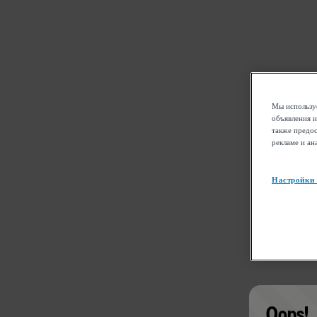
Мы используе
объявления и
также предос
рекламе и ан
Настройки
Oops!