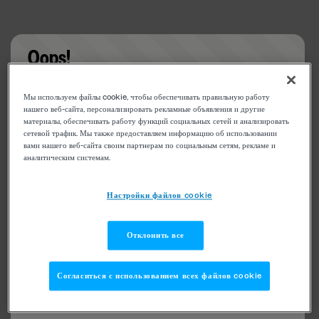
Oops!
Something went wrong. Please try refreshing the
Мы используем файлы cookie, чтобы обеспечивать правильную работу
app
нашего веб-сайта, персонализировать рекламные объявления и другие
материалы, обеспечивать работу функций социальных сетей и анализировать
сетевой трафик. Мы также предоставляем информацию об использовании
вами нашего веб-сайта своим партнерам по социальным сетям, рекламе и
аналитическим системам.
Настройки файлов cookie
Отклонить все
Согласиться с использованием всех файлов cookie