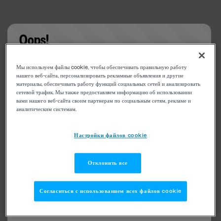
Oops!
Something went wrong. Please try refreshing the
Мы используем файлы cookie, чтобы обеспечивать правильную работу
app
нашего веб-сайта, персонализировать рекламные объявления и другие
материалы, обеспечивать работу функций социальных сетей и анализировать
сетевой трафик. Мы также предоставляем информацию об использовании
вами нашего веб-сайта своим партнерам по социальным сетям, рекламе и
аналитическим системам.
Настройки файлов cookie
Отклонить все
Согласиться с использованием всех файлов cookie