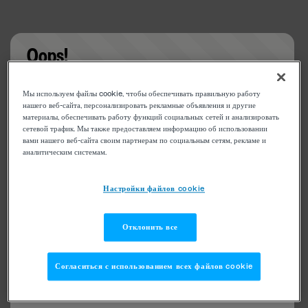
Oops!
Something went wrong. Please try refreshing the
Мы используем файлы cookie, чтобы обеспечивать правильную работу
app
нашего веб-сайта, персонализировать рекламные объявления и другие
материалы, обеспечивать работу функций социальных сетей и анализировать
сетевой трафик. Мы также предоставляем информацию об использовании
вами нашего веб-сайта своим партнерам по социальным сетям, рекламе и
аналитическим системам.
Настройки файлов cookie
Отклонить все
Согласиться с использованием всех файлов cookie