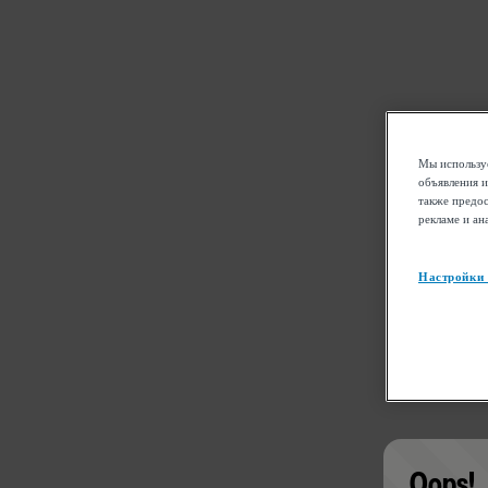
Мы используе
объявления и
также предос
рекламе и ан
Настройки
Oops!