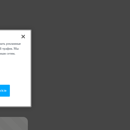
вать рекламные
ой трафик. Мы
ным сетям,
okie