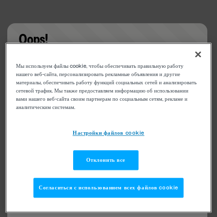
Oops!
Something went wrong. Please try refreshing the
Мы используем файлы cookie, чтобы обеспечивать правильную работу
app
нашего веб-сайта, персонализировать рекламные объявления и другие
материалы, обеспечивать работу функций социальных сетей и анализировать
сетевой трафик. Мы также предоставляем информацию об использовании
вами нашего веб-сайта своим партнерам по социальным сетям, рекламе и
аналитическим системам.
Настройки файлов cookie
Отклонить все
Согласиться с использованием всех файлов cookie