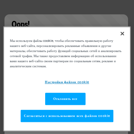
Oops!
Something went wrong. Please try refreshing the
Мы используем файлы cookie, чтобы обеспечивать правильную работу
app
нашего веб-сайта, персонализировать рекламные объявления и другие
материалы, обеспечивать работу функций социальных сетей и анализировать
сетевой трафик. Мы также предоставляем информацию об использовании
вами нашего веб-сайта своим партнерам по социальным сетям, рекламе и
аналитическим системам.
Настройки файлов cookie
Отклонить все
Согласиться с использованием всех файлов cookie