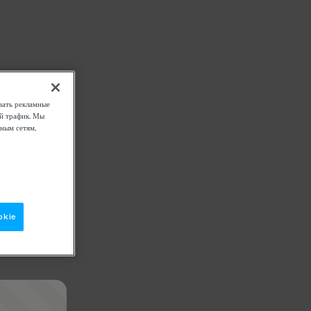
вать рекламные
ой трафик. Мы
ным сетям,
okie