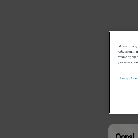
Мы используе
объявления и
также предос
рекламе и ан
Настройки
Oops!