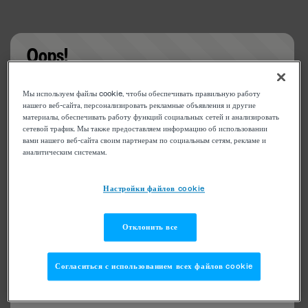
Oops!
Something went wrong. Please try refreshing the
Мы используем файлы cookie, чтобы обеспечивать правильную работу
app
нашего веб-сайта, персонализировать рекламные объявления и другие
материалы, обеспечивать работу функций социальных сетей и анализировать
сетевой трафик. Мы также предоставляем информацию об использовании
вами нашего веб-сайта своим партнерам по социальным сетям, рекламе и
аналитическим системам.
Настройки файлов cookie
Отклонить все
Согласиться с использованием всех файлов cookie