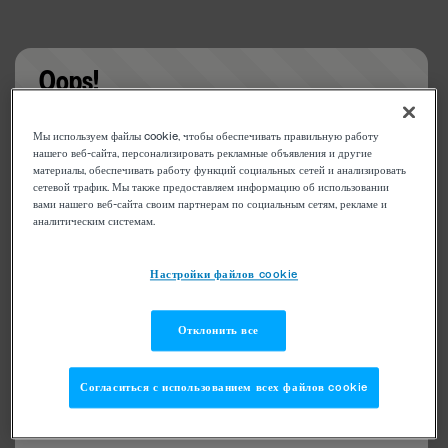
Oops!
Something went wrong. Please try refreshing the
Мы используем файлы cookie, чтобы обеспечивать правильную работу
app
нашего веб-сайта, персонализировать рекламные объявления и другие
материалы, обеспечивать работу функций социальных сетей и анализировать
сетевой трафик. Мы также предоставляем информацию об использовании
вами нашего веб-сайта своим партнерам по социальным сетям, рекламе и
аналитическим системам.
Настройки файлов cookie
Отклонить все
Согласиться с использованием всех файлов cookie