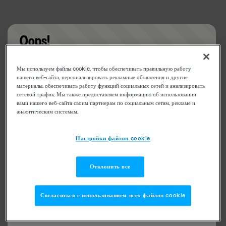
Oops!
Something went wrong. Please try refreshing the
Мы используем файлы cookie, чтобы обеспечивать правильную работу
app
нашего веб-сайта, персонализировать рекламные объявления и другие
материалы, обеспечивать работу функций социальных сетей и анализировать
сетевой трафик. Мы также предоставляем информацию об использовании
вами нашего веб-сайта своим партнерам по социальным сетям, рекламе и
аналитическим системам.
Настройки файлов cookie
Отклонить все
Согласиться с использованием всех файлов cookie