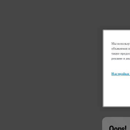
Мы используе
объявления и
также предос
рекламе и ан
Настройки
Oops!