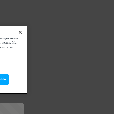
вать рекламные
ой трафик. Мы
ным сетям,
okie