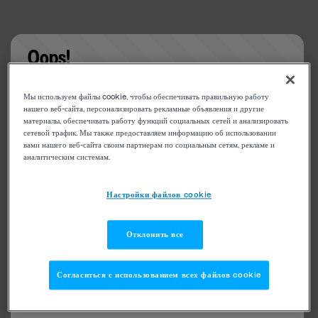
Oops!
Something went wrong. Please try refreshing the
Мы используем файлы cookie, чтобы обеспечивать правильную работу
app
нашего веб-сайта, персонализировать рекламные объявления и другие
материалы, обеспечивать работу функций социальных сетей и анализировать
сетевой трафик. Мы также предоставляем информацию об использовании
вами нашего веб-сайта своим партнерам по социальным сетям, рекламе и
аналитическим системам.
Настройки файлов cookie
Отклонить все
Согласиться с использованием всех файлов cookie