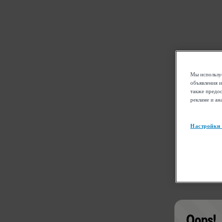
Мы используе
объявления и
также предос
рекламе и ан
Настройки
Oops!