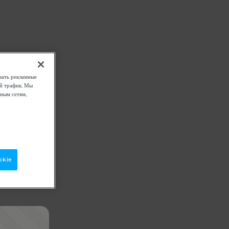
вать рекламные
ой трафик. Мы
ным сетям,
okie