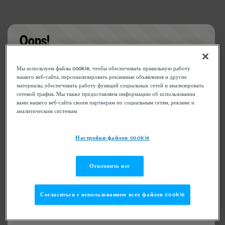
Oops!
Something went wrong. Please try refreshing the
Мы используем файлы cookie, чтобы обеспечивать правильную работу
app
нашего веб-сайта, персонализировать рекламные объявления и другие
материалы, обеспечивать работу функций социальных сетей и анализировать
сетевой трафик. Мы также предоставляем информацию об использовании
вами нашего веб-сайта своим партнерам по социальным сетям, рекламе и
аналитическим системам.
Настройки файлов cookie
Отклонить все
Согласиться с использованием всех файлов cookie