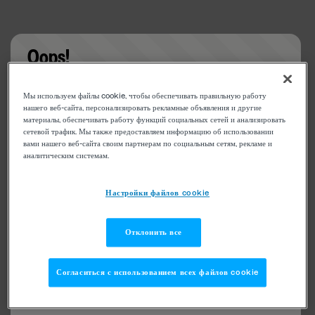
Oops!
Something went wrong. Please try refreshing the
Мы используем файлы cookie, чтобы обеспечивать правильную работу
app
нашего веб-сайта, персонализировать рекламные объявления и другие
материалы, обеспечивать работу функций социальных сетей и анализировать
сетевой трафик. Мы также предоставляем информацию об использовании
вами нашего веб-сайта своим партнерам по социальным сетям, рекламе и
аналитическим системам.
Настройки файлов cookie
Отклонить все
Согласиться с использованием всех файлов cookie