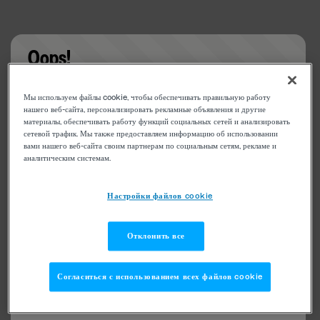
Oops!
Something went wrong. Please try refreshing the
Мы используем файлы cookie, чтобы обеспечивать правильную работу
app
нашего веб-сайта, персонализировать рекламные объявления и другие
материалы, обеспечивать работу функций социальных сетей и анализировать
сетевой трафик. Мы также предоставляем информацию об использовании
вами нашего веб-сайта своим партнерам по социальным сетям, рекламе и
аналитическим системам.
Настройки файлов cookie
Отклонить все
Согласиться с использованием всех файлов cookie