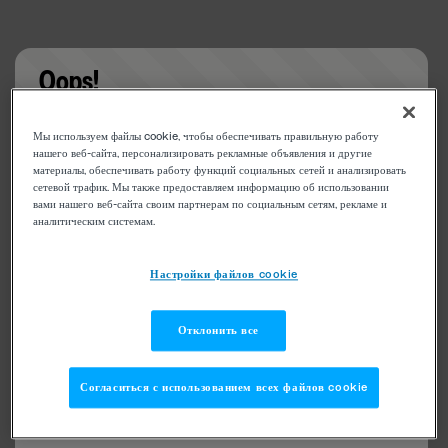
Oops!
Something went wrong. Please try refreshing the
Мы используем файлы cookie, чтобы обеспечивать правильную работу
app
нашего веб-сайта, персонализировать рекламные объявления и другие
материалы, обеспечивать работу функций социальных сетей и анализировать
сетевой трафик. Мы также предоставляем информацию об использовании
вами нашего веб-сайта своим партнерам по социальным сетям, рекламе и
аналитическим системам.
Настройки файлов cookie
Отклонить все
Согласиться с использованием всех файлов cookie