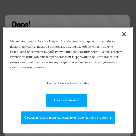
Oops!
Something went wrong. Please try refreshing the
Мы используем файлы cookie, чтобы обеспечивать правильную работу
app
нашего веб-сайта, персонализировать рекламные объявления и другие
материалы, обеспечивать работу функций социальных сетей и анализировать
сетевой трафик. Мы также предоставляем информацию об использовании
вами нашего веб-сайта своим партнерам по социальным сетям, рекламе и
аналитическим системам.
Настройки файлов cookie
Отклонить все
Согласиться с использованием всех файлов cookie