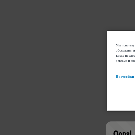
Мы используе
объявления и
также предос
рекламе и ан
Настройки
Oops!