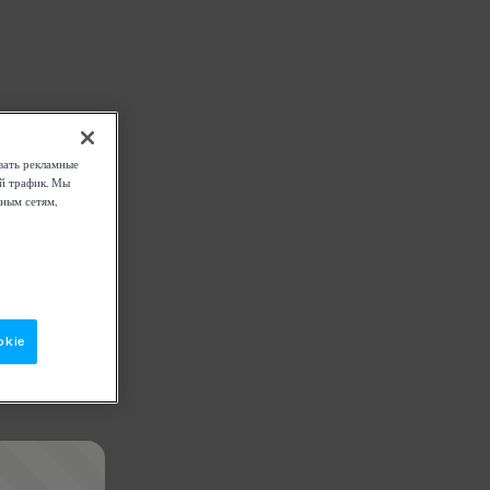
вать рекламные
ой трафик. Мы
ным сетям,
okie