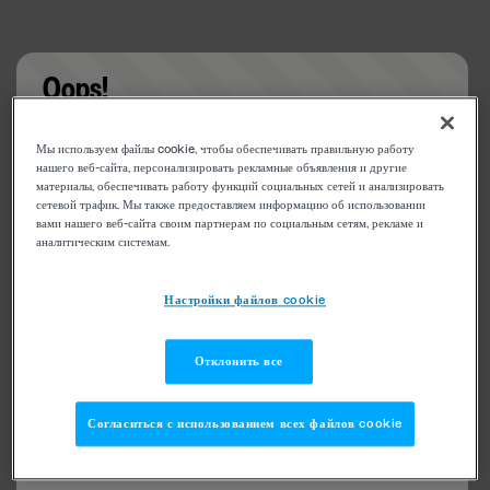
Oops!
Something went wrong. Please try refreshing the
Мы используем файлы cookie, чтобы обеспечивать правильную работу
app
нашего веб-сайта, персонализировать рекламные объявления и другие
материалы, обеспечивать работу функций социальных сетей и анализировать
сетевой трафик. Мы также предоставляем информацию об использовании
вами нашего веб-сайта своим партнерам по социальным сетям, рекламе и
аналитическим системам.
Настройки файлов cookie
Отклонить все
Согласиться с использованием всех файлов cookie