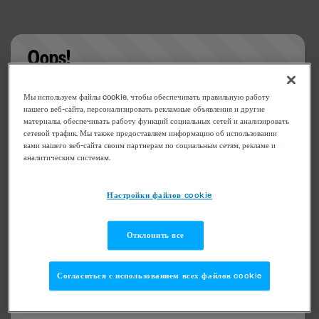
Oops!
Something went wrong. Please try refreshing the
Мы используем файлы cookie, чтобы обеспечивать правильную работу
app
нашего веб-сайта, персонализировать рекламные объявления и другие
материалы, обеспечивать работу функций социальных сетей и анализировать
сетевой трафик. Мы также предоставляем информацию об использовании
вами нашего веб-сайта своим партнерам по социальным сетям, рекламе и
аналитическим системам.
Настройки файлов cookie
Отклонить все
Согласиться с использованием всех файлов cookie