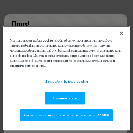
Oops!
Something went wrong. Please try refreshing the
Мы используем файлы cookie, чтобы обеспечивать правильную работу
app
нашего веб-сайта, персонализировать рекламные объявления и другие
материалы, обеспечивать работу функций социальных сетей и анализировать
сетевой трафик. Мы также предоставляем информацию об использовании
вами нашего веб-сайта своим партнерам по социальным сетям, рекламе и
аналитическим системам.
Настройки файлов cookie
Отклонить все
Согласиться с использованием всех файлов cookie