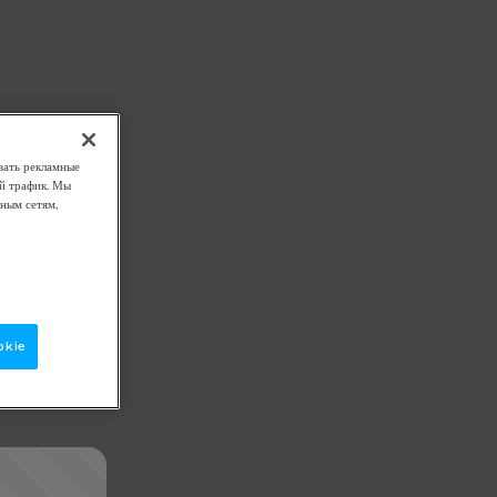
вать рекламные
ой трафик. Мы
ным сетям,
okie