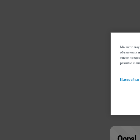
Мы используе
объявления и
также предос
рекламе и ан
Настройки
Oops!