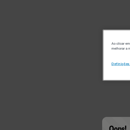
Ao clicar em
melhorar a n
Definições
Oops!