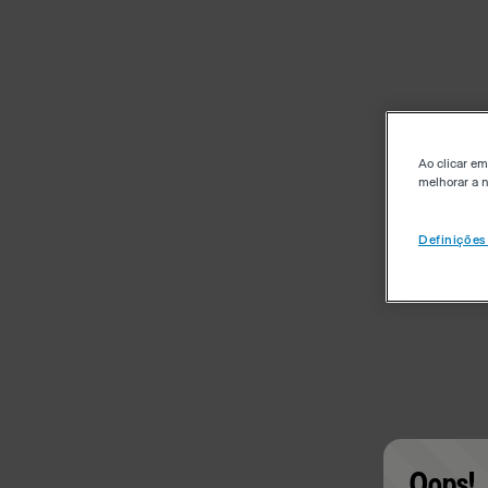
Ao clicar em
melhorar a n
Definições
Oops!