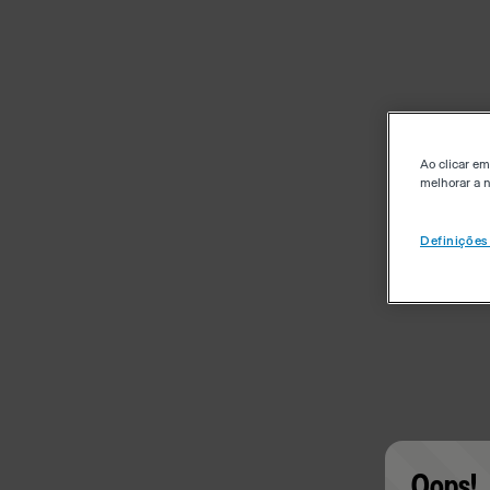
Ao clicar em
melhorar a n
Definições
Oops!