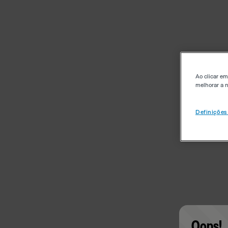
Ao clicar em
melhorar a n
Definições
Oops!