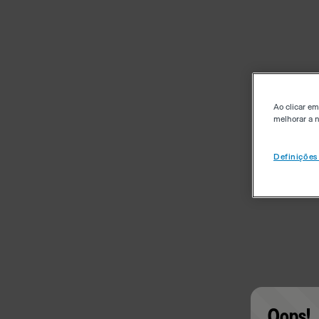
Ao clicar em
melhorar a n
Definições
Oops!