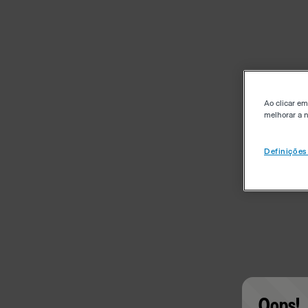
Ao clicar em
melhorar a n
Definições
Oops!